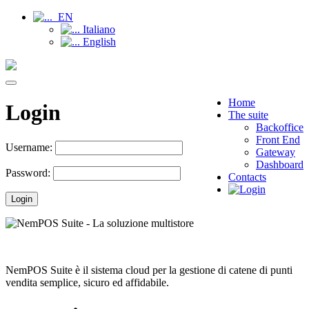
EN
Italiano
English
Toggle
navigation
Home
Login
The suite
Backoffice
Front End
Username:
Gateway
Dashboard
Password:
Contacts
Login
NemPOS Suite è il sistema cloud per la gestione di catene di punti
vendita semplice, sicuro ed affidabile.